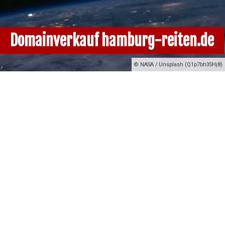
Domainverkauf hamburg-reiten.de
© NASA / Unsplash (Q1p7bh3SHj8)
Unser Domainverkaufs-
Portal
Hier finden Sie die Domains, die der echonet
communication GmbH in 1010 Wien gehören.
Wenn Sie über den richtigen Link zu uns gelangt
sind, dann können Sie hier auch den
entsprechenden Preis, den wir für den Verkauf der